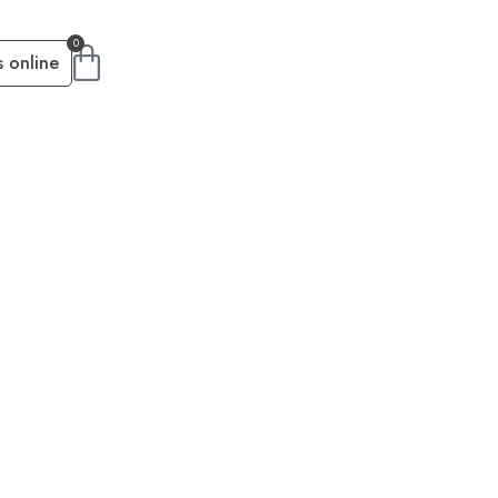
0
s online