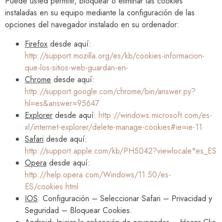
Puede usted permitir, bloquear o eliminar las cookies
instaladas en su equipo mediante la configuración de las
opciones del navegador instalado en su ordenador:
Firefox
desde aquí:
http://support.mozilla.org/es/kb/cookies-informacion-
que-los-sitios-web-guardan-en-
Chrome
desde aquí:
http://support.google.com/chrome/bin/answer.py?
hl=es&answer=95647
Explorer
desde aquí:
http://windows.microsoft.com/es-
xl/internet-explorer/delete-manage-cookies#ie=ie-11
Safari
desde aquí:
http://support.apple.com/kb/PH5042?viewlocale*es_ES
Opera
desde aquí:
http://help.opera.com/Windows/11.50/es-
ES/cookies.html
IOS
: Configuración – Seleccionar Safari – Privacidad y
Seguridad – Bloquear Cookies.